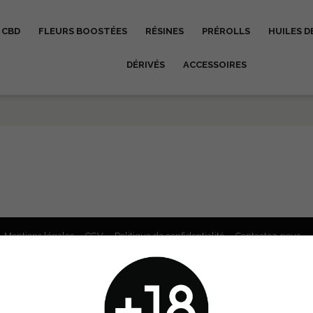
 CBD
FLEURS BOOSTÉES
RÉSINES
PRÉROLLS
HUILES D
DÉRIVÉS
ACCESSOIRES
Mentions légales
CGV
Politique de confidentialité
Contactez-nous
Copyright © 2024 greenfivecbd.com. Tous droits réservés.